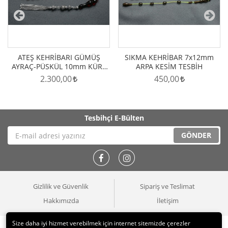
ATEŞ KEHRİBARI GÜMÜŞ
SIKMA KEHRİBAR 7x12mm
AYRAÇ-PÜSKÜL 10mm KÜRE
ARPA KESİM TESBİH
KESİM TESBİH
2.300,00
450,00
Tesbihçi
E-Bülten
GÖNDER
Gizlilik ve Güvenlik
Sipariş ve Teslimat
Hakkımızda
İletişim
Size daha iyi hizmet verebilmek için internet sitemizde çerezler