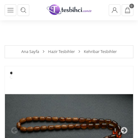
} backend_head_kapanis_oncesi1(); function
0
backend_head_kapanis_oncesi2(){ if (!cookies.marketing){return;}
}
backend_head_kapanis_oncesi2();
Ana Sayfa
Hazir Tesbihler
Kehribar Tesbihler