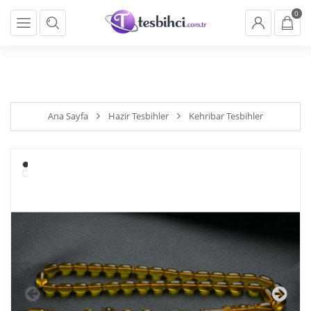
} backend_head_kapanis_oncesi1(); function
0
backend_head_kapanis_oncesi2(){ if (!cookies.marketing){return;}
}
backend_head_kapanis_oncesi2();
Ana Sayfa
Hazir Tesbihler
Kehribar Tesbihler