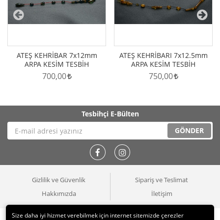
ATEŞ KEHRİBAR 7x12mm
ATEŞ KEHRİBARI 7x12.5mm
ARPA KESİM TESBİH
ARPA KESİM TESBİH
700,00
750,00
Tesbihçi
E-Bülten
GÖNDER
Gizlilik ve Güvenlik
Sipariş ve Teslimat
Hakkımızda
İletişim
Size daha iyi hizmet verebilmek için internet sitemizde çerezler