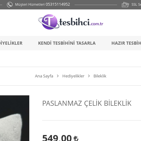
{ if (!cookies.marketing){return;}
} backend_head_kapanis_oncesi2();
05315114952
Müşteri Hizmetleri
SSL Se
İYELİKLER
KENDİ TESBİHİNİ TASARLA
HAZIR TESBİ
Ana Sayfa
Hediyelikler
Bileklik
PASLANMAZ ÇELİK BİLEKLİK
549,00