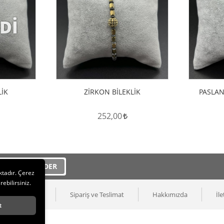
Dİ
ele
Hemen İncele
LİK
ZİRKON BİLEKLİK
PASLAN
252,00
GÖNDER
ktadır. Çerez
rebilirsiniz.
ilik ve Güvenlik
Sipariş ve Teslimat
Hakkımızda
İle
t