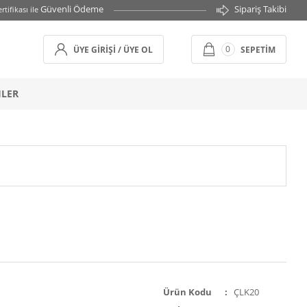
Güvenli Ödeme
Sipariş Takibi
rtifikası ile
0
ÜYE GIRIŞI / ÜYE OL
SEPETIM
HLER
Ürün Kodu
ÇLK20