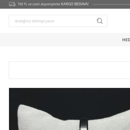
} backend_head_kapanis_oncesi1(); function backend_head_kapanis_oncesi2()
KARGO BEDAVA!
750 TL ve üzeri alışverişlerde
HED