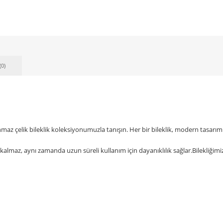
(0)
nmaz çelik bileklik koleksiyonumuzla tanışın. Her bir bileklik, modern tasarım
lmaz, aynı zamanda uzun süreli kullanım için dayanıklılık sağlar.Bilekliğimizde 