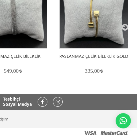
Hemen İncele
Hemen İncele
MAZ ÇELİK BİLEKLİK
PASLANMAZ ÇELİK BİLEKLİK GOLD
549,00
335,00
Tesbihçi
Sosyal Medya
tişim