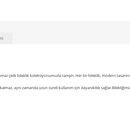
(0)
nmaz çelik bileklik koleksiyonumuzla tanışın. Her bir bileklik, modern tasarım
lmaz, aynı zamanda uzun süreli kullanım için dayanıklılık sağlar.Bilekliğimizde 