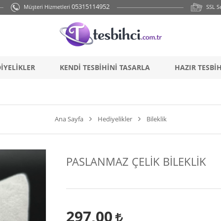
{ if (!cookies.marketing){return;}
} backend_head_kapanis_oncesi2();
05315114952
Müşteri Hizmetleri
SSL Se
İYELİKLER
KENDİ TESBİHİNİ TASARLA
HAZIR TESBİ
Ana Sayfa
Hediyelikler
Bileklik
PASLANMAZ ÇELİK BİLEKLİK
297,00