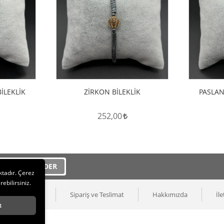
ele
Hemen İncele
İLEKLİK
ZİRKON BİLEKLİK
PASLAN
252,00
GÖNDER
ktadır. Çerez
rebilirsiniz.
ilik ve Güvenlik
Sipariş ve Teslimat
Hakkımızda
İle
t