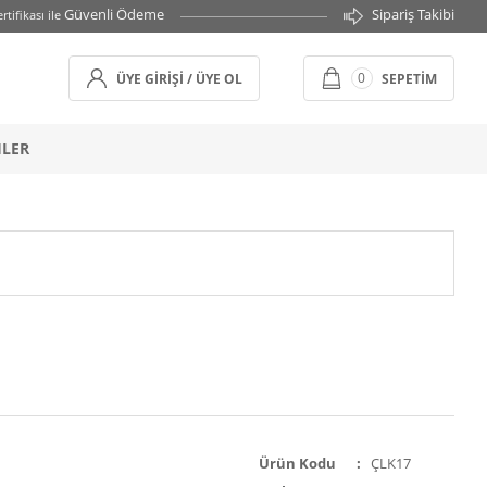
Güvenli Ödeme
Sipariş Takibi
rtifikası ile
0
ÜYE GIRIŞI / ÜYE OL
SEPETIM
HLER
Ürün Kodu
ÇLK17