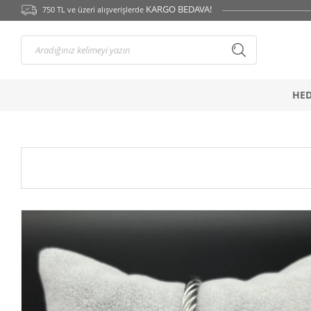
} backend_head_kapanis_oncesi1(); function backend_head_kapanis_oncesi2()
KARGO BEDAVA!
750 TL ve üzeri alışverişlerde
HED