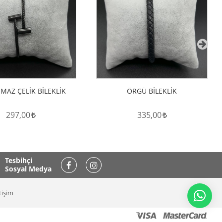
Hemen İncele
Hemen İncele
MAZ ÇELİK BİLEKLİK
ÖRGÜ BİLEKLİK
297,00
335,00
Tesbihçi
Sosyal Medya
tişim