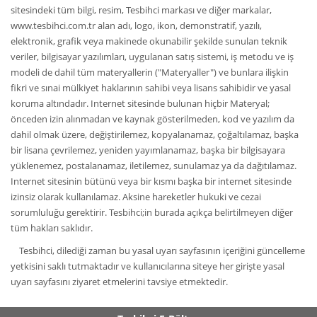
sitesindeki tüm bilgi, resim, Tesbihci markası ve diğer markalar,
www.tesbihci.com.tr alan adı, logo, ikon, demonstratif, yazılı,
elektronik, grafik veya makinede okunabilir şekilde sunulan teknik
veriler, bilgisayar yazılımları, uygulanan satış sistemi, iş metodu ve iş
modeli de dahil tüm materyallerin ("Materyaller") ve bunlara ilişkin
fikri ve sınai mülkiyet haklarının sahibi veya lisans sahibidir ve yasal
koruma altındadır. Internet sitesinde bulunan hiçbir Materyal;
önceden izin alınmadan ve kaynak gösterilmeden, kod ve yazılım da
dahil olmak üzere, değiştirilemez, kopyalanamaz, çoğaltılamaz, başka
bir lisana çevrilemez, yeniden yayımlanamaz, başka bir bilgisayara
yüklenemez, postalanamaz, iletilemez, sunulamaz ya da dağıtılamaz.
Internet sitesinin bütünü veya bir kısmı başka bir internet sitesinde
izinsiz olarak kullanılamaz. Aksine hareketler hukuki ve cezai
sorumluluğu gerektirir. Tesbihci;in burada açıkça belirtilmeyen diğer
tüm hakları saklıdır.
Tesbihci, dilediği zaman bu yasal uyarı sayfasının içeriğini güncelleme
yetkisini saklı tutmaktadır ve kullanıcılarına siteye her girişte yasal
uyarı sayfasını ziyaret etmelerini tavsiye etmektedir.