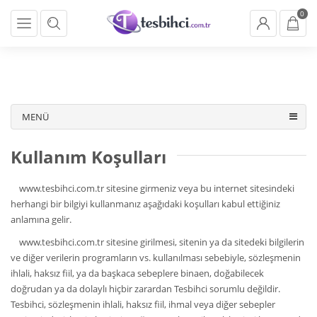
} backend_head_kapanis_oncesi1(); function
0
backend_head_kapanis_oncesi2(){ if (!cookies.marketing){return;}
}
backend_head_kapanis_oncesi2();
MENÜ
Kullanım Koşulları
www.tesbihci.com.tr sitesine girmeniz veya bu internet sitesindeki
herhangi bir bilgiyi kullanmanız aşağıdaki koşulları kabul ettiğiniz
anlamına gelir.
www.tesbihci.com.tr sitesine girilmesi, sitenin ya da sitedeki bilgilerin
ve diğer verilerin programların vs. kullanılması sebebiyle, sözleşmenin
ihlali, haksız fiil, ya da başkaca sebeplere binaen, doğabilecek
doğrudan ya da dolaylı hiçbir zarardan Tesbihci sorumlu değildir.
Tesbihci, sözleşmenin ihlali, haksız fiil, ihmal veya diğer sebepler