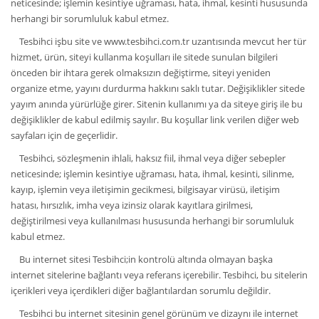
neticesinde; işlemin kesintiye uğraması, hata, ihmal, kesinti hususunda
herhangi bir sorumluluk kabul etmez.
Tesbihci işbu site ve www.tesbihci.com.tr uzantısında mevcut her tür
hizmet, ürün, siteyi kullanma koşulları ile sitede sunulan bilgileri
önceden bir ihtara gerek olmaksızın değiştirme, siteyi yeniden
organize etme, yayını durdurma hakkını saklı tutar. Değişiklikler sitede
yayım anında yürürlüğe girer. Sitenin kullanımı ya da siteye giriş ile bu
değişiklikler de kabul edilmiş sayılır. Bu koşullar link verilen diğer web
sayfaları için de geçerlidir.
Tesbihci, sözleşmenin ihlali, haksız fiil, ihmal veya diğer sebepler
neticesinde; işlemin kesintiye uğraması, hata, ihmal, kesinti, silinme,
kayıp, işlemin veya iletişimin gecikmesi, bilgisayar virüsü, iletişim
hatası, hırsızlık, imha veya izinsiz olarak kayıtlara girilmesi,
değiştirilmesi veya kullanılması hususunda herhangi bir sorumluluk
kabul etmez.
Bu internet sitesi Tesbihci;in kontrolü altında olmayan başka
internet sitelerine bağlantı veya referans içerebilir. Tesbihci, bu sitelerin
içerikleri veya içerdikleri diğer bağlantılardan sorumlu değildir.
Tesbihci bu internet sitesinin genel görünüm ve dizaynı ile internet