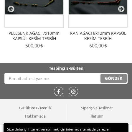
PELESENK AĞACI 7x10mm
KAN AĞACI 8x12mm KAPSÜL
KAPSÜL KESİM TESBİH
KESİM TESBİH
500,00
600,00
Tesbihçi
E-Bülten
GÖNDER
Gizlilik ve Güvenlik
Sipariş ve Teslimat
Hakkımızda
İletişim
Size daha iyi hizmet verebilmek için internet sitemizde çerezler