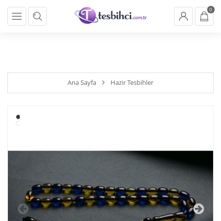
} backend_head_kapanis_oncesi1(); function
0
backend_head_kapanis_oncesi2(){ if (!cookies.marketing){return;}
}
backend_head_kapanis_oncesi2();
Ana Sayfa
Hazir Tesbihler