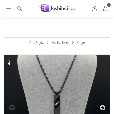
} backend_head_kapanis_oncesi1(); function
0
backend_head_kapanis_oncesi2(){ if (!cookies.marketing){return;}
}
backend_head_kapanis_oncesi2();
Ana Sayfa
Hediyelikler
Kolye